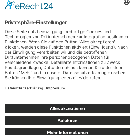
‹ Ältere Beiträge
NEWSLETTERANMELDUNG
Melde dich an und erhalte alle wichtigen Informationen via Mail:
Kontakt
Jobs
Partner
News
AGB
Onlinebuchung